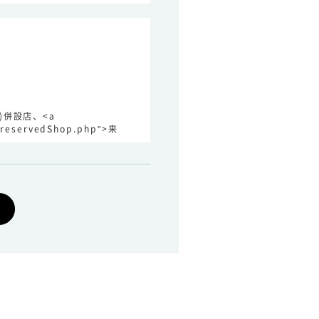
)併設店、<a
p/reservedShop.php">来
駐車場
あり
/www.vision-