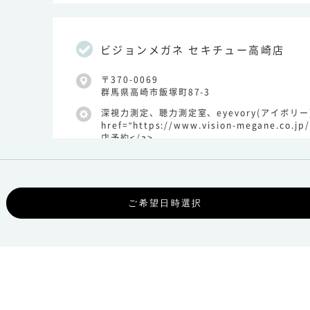
ビジョンメガネ セキチュー高崎店
〒370-0069
群馬県高崎市飯塚町87-3
深視力測定、聴力測定室、eyevory(アイボリー
href="https://www.vision-megane.co.j
店予約</a>
店舗の詳細を見る
ビジョンメガネ セキチュー富岡店
〒370-2316
群馬県富岡市富岡2321-1
眼鏡作製技能士、聴力測定室、<a href="https:/