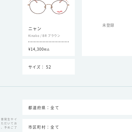
未登録
ニャン
Kinako
/
BR ブラウン
¥14,300
税込
52
災害発生やイ
いただいてお
が、予めご了
。