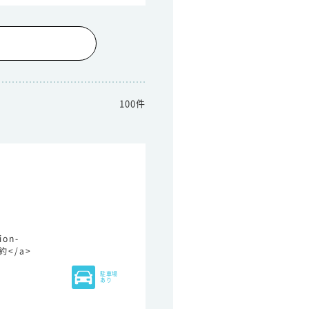
100件
ion-
予約</a>
駐車場
あり