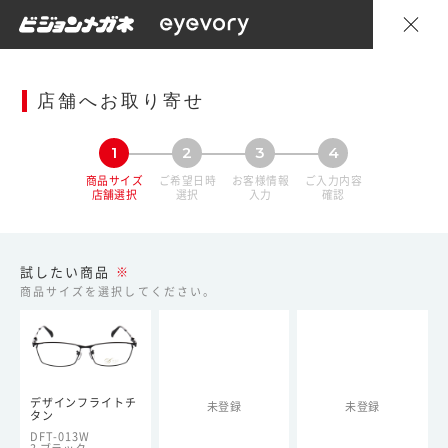
店舗へお取り寄せ
1
2
3
4
商品サイズ
ご希望日時
お客様情報
ご入力内容
店舗選択
選択
入力
確認
試したい商品
※
商品サイズを選択してください。
デザインフライトチ
未登録
未登録
タン
DFT-013W