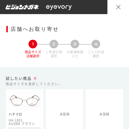
店舗へお取り寄せ
1
2
3
4
商品サイズ
ご希望日時
お客様情報
ご入力内容
店舗選択
選択
入力
確認
試したい商品
※
商品サイズを選択してください。
ハナイロ
未登録
未登録
HA-1001
/
AUDBR ブラウン