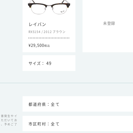
未登録
レイバン
RX5154
/
2012 ブラウン
¥29,500
税込
49
災害発生やイ
いただいてお
が、予めご了
。