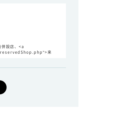
)併設店、<a
p/reservedShop.php">来
駐車場
あり
/www.vision-