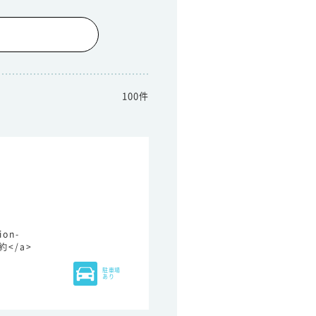
100件
ion-
予約</a>
駐車場
あり