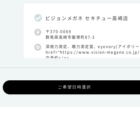
ビジョンメガネ セキチュー高崎店
〒370-0069
群馬県高崎市飯塚町87-3
深視力測定、聴力測定室、eyevory(アイボリー
href="https://www.vision-megane.co.j
店予約</a>
店舗の詳細を見る
ビジョンメガネ セキチュー富岡店
〒370-2316
群馬県富岡市富岡2321-1
眼鏡作製技能士、聴力測定室、<a href="https:/