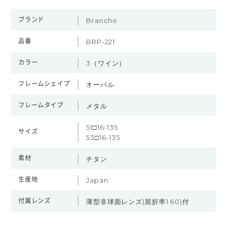
ブランド
Branche
品番
BRP-221
カラー
3（ワイン）
フレームシェイプ
オーバル
フレームタイプ
メタル
51□16-135
サイズ
53□16-135
素材
チタン
生産地
Japan
付属レンズ
薄型非球面レンズ(屈折率1.60)付