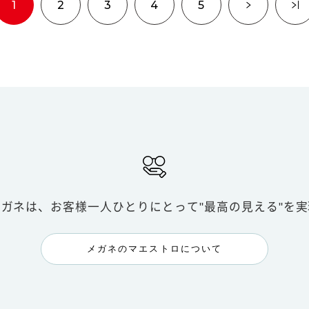
1
2
3
4
5
メガネは、お客様一人ひとりにとって
"最高の見える"を
メガネのマエストロについて