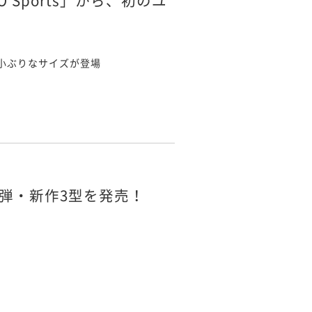
Sports」から、初のユ
小ぶりなサイズが登場
4弾・新作3型を発売！