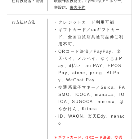
在籍技能者・設備
眼鏡作製技能士、eyevory(アイボリー)
併設店、
来店予約
クレジットカード利用可能
お支払い方法
ギフトカード／ucギフトカー
ド、全国百貨店共通商品券ご利
用不可。
QRコード決済／PayPay、楽
天ペイ、メルペイ、ゆうちょP
ay、d払い、au PAY、EPOS
Pay、atone、pring、AliPa
y、WeChat Pay
交通系電子マネー／Suica、PA
SMO、ICOCA、manaca、TO
ICA、SUGOCA、nimoca、は
やかけん、Kitaca
iD、WAON、楽天Edy、nanac
o
＊ギフトカード、QRコード決済、交通