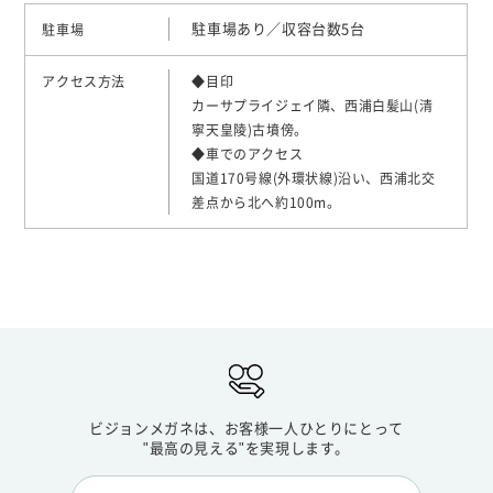
駐車場あり／収容台数5台
駐車場
アクセス方法
◆目印
カーサプライジェイ隣、西浦白髪山(清
寧天皇陵)古墳傍。
◆車でのアクセス
国道170号線(外環状線)沿い、西浦北交
差点から北へ約100m。
ビジョンメガネは、お客様一人ひとりにとって
"最高の見える"を実現します。