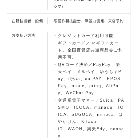
シマ)
在籍技能者・設備
眼鏡作製技能士、深視力測定、
来店予約
クレジットカード利用可能
お支払い方法
ギフトカード／ucギフトカー
ド、全国百貨店共通商品券ご利
用不可。
QRコード決済／PayPay、楽
天ペイ、メルペイ、ゆうちょP
ay、d払い、au PAY、EPOS
Pay、atone、pring、AliPa
y、WeChat Pay
交通系電子マネー／Suica、PA
SMO、ICOCA、manaca、TO
ICA、SUGOCA、nimoca、は
やかけん、Kitaca
iD、WAON、楽天Edy、nanac
o