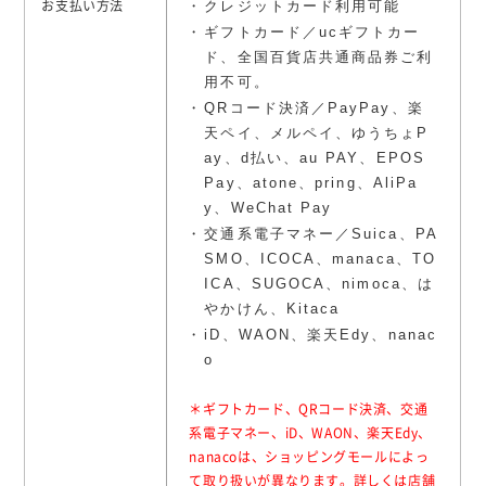
クレジットカード利用可能
お支払い方法
ギフトカード／ucギフトカー
ド、全国百貨店共通商品券ご利
用不可。
QRコード決済／PayPay、楽
天ペイ、メルペイ、ゆうちょP
ay、d払い、au PAY、EPOS
Pay、atone、pring、AliPa
y、WeChat Pay
交通系電子マネー／Suica、PA
SMO、ICOCA、manaca、TO
ICA、SUGOCA、nimoca、は
やかけん、Kitaca
iD、WAON、楽天Edy、nanac
o
＊ギフトカード、QRコード決済、交通
系電子マネー、iD、WAON、楽天Edy、
nanacoは、ショッピングモールによっ
て取り扱いが異なります。詳しくは店舗