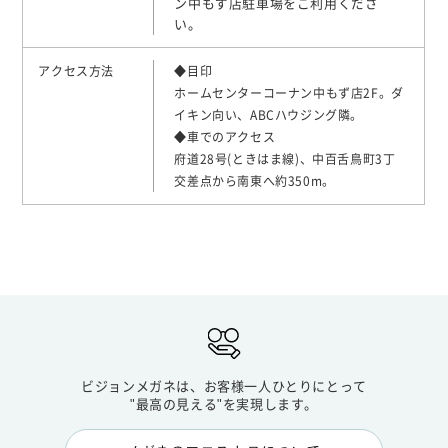
ン中もず店駐車場をご利用くださ
い。
アクセス方法
◆目印
ホームセンターコーナン中もず店2F。ダ
イキン向い、ABCハウジング隣。
◆車でのアクセス
府道28号(ときはま線)、中百舌鳥町3丁
交差点から南東へ約350m。
ビジョンメガネは、お客様一人ひとりにとって
"最高の見える"を実現します。