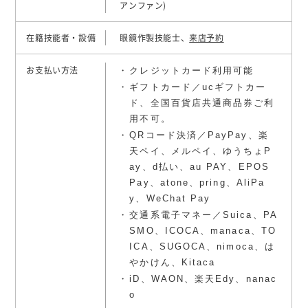
アンファン)
在籍技能者・設備
眼鏡作製技能士、
来店予約
クレジットカード利用可能
お支払い方法
ギフトカード／ucギフトカー
ド、全国百貨店共通商品券ご利
用不可。
QRコード決済／PayPay、楽
天ペイ、メルペイ、ゆうちょP
ay、d払い、au PAY、EPOS
Pay、atone、pring、AliPa
y、WeChat Pay
交通系電子マネー／Suica、PA
SMO、ICOCA、manaca、TO
ICA、SUGOCA、nimoca、は
やかけん、Kitaca
iD、WAON、楽天Edy、nanac
o