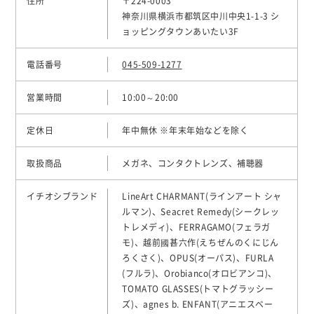
住所
〒224-0003
神奈川県横浜市都筑区中川中央1-1-3 シ
ョッピングタウンあいたい3F
電話番号
045-509-1277
営業時間
10:00～20:00
定休日
年中無休 ※年末年始などを除く
取扱商品
メガネ、コンタクトレンズ、補聴器
イチオシブランド
LineArt CHARMANT(ラインアート シャ
ルマン)、Seacret Remedy(シークレッ
トレメディ)、FERRAGAMO(フェラガ
モ)、越前國甚六作(えちぜんのくにじん
ろくさく)、OPUS(オーパス)、FURLA
(フルラ)、Orobianco(オロビアンコ)、
TOMATO GLASSES(トマトグラッシー
ズ)、agnes b. ENFANT(アニエスベー