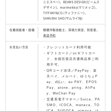
ニエスベー)、BEAMS DESIGN(ビームス
デザイン)、marimekko(マリメッコ)、
TIFFANY&CO.(ティファニー)、
SAMURAI SHO(サムライ翔)
在籍技能者・設備
眼鏡作製技能士、深視力測定、防音室、
来店予約
クレジットカード利用可能
お支払い方法
ギフトカード／ucギフトカー
ド、全国百貨店共通商品券ご利
用不可。
QRコード決済／PayPay、楽
天ペイ、メルペイ、ゆうちょP
ay、d払い、au PAY、EPOS
Pay、atone、pring、AliPa
y、WeChat Pay
交通系電子マネー／Suica、PA
SMO、ICOCA、manaca、TO
ICA、SUGOCA、nimoca、は