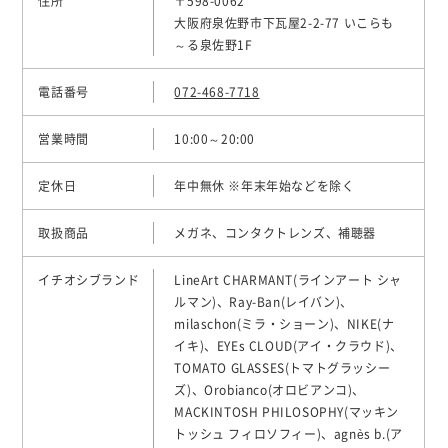
住所
〒598-0062
大阪府泉佐野市下瓦屋2-2-77 いこらも
～る泉佐野1F
電話番号
072-468-7718
営業時間
10:00～20:00
定休日
年中無休 ※年末年始などを除く
取扱商品
メガネ、コンタクトレンズ、補聴器
イチオシブランド
LineArt CHARMANT(ラインアート シャ
ルマン)、Ray-Ban(レイバン)、
milaschon(ミラ・ショーン)、NIKE(ナ
イキ)、EYEs CLOUD(アイ・クラウド)、
TOMATO GLASSES(トマトグラッシー
ズ)、Orobianco(オロビアンコ)、
MACKINTOSH PHILOSOPHY(マッキン
トッシュ フィロソフィー)、agnès b.(ア