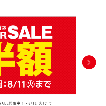
SALE開催中！〜8/11(火)まで
ご不要な