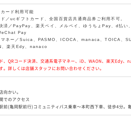
トカード利用可能
ード／ucギフトカード、全国百貨店共通商品券ご利用不可。
済／PayPay、楽天ペイ、メルペイ、ゆうちょPay、d払い、au P
WeChat Pay
ネー／Suica、PASMO、ICOCA、manaca、TOICA、SU
N、楽天Edy、nanaco
ド、QRコード決済、交通系電子マネー、iD、WAON、楽天Edy、n
す。詳しくは店舗スタッフにお問い合わせください。
店向かい。
関でのアクセス
駅前(亀岡駅前行)コミュニティバス乗車〜本町西下車、徒歩4分。亀