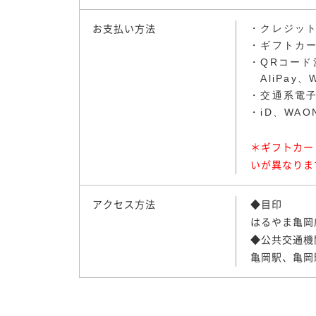
クレジッ
お支払い方法
ギフトカ
QRコード決
AliPay、
交通系電子マ
iD、WAO
＊ギフトカー
いが異なりま
アクセス方法
◆目印
はるやま亀岡
◆公共交通機
亀岡駅、亀岡