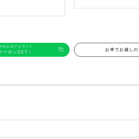
INE公式アカウント
お車でお越しの
クーポンGET！