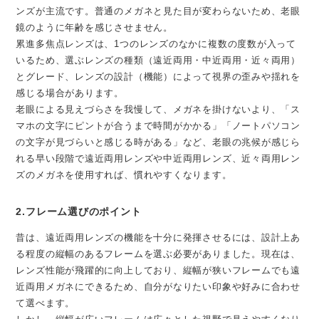
ンズが主流です。普通のメガネと見た目が変わらないため、老眼
鏡のように年齢を感じさせません。
累進多焦点レンズは、1つのレンズのなかに複数の度数が入って
いるため、選ぶレンズの種類（遠近両用・中近両用・近々両用）
とグレード、レンズの設計（機能）によって視界の歪みや揺れを
感じる場合があります。
老眼による見えづらさを我慢して、メガネを掛けないより、「ス
マホの文字にピントが合うまで時間がかかる」「ノートパソコン
の文字が見づらいと感じる時がある」など、老眼の兆候が感じら
れる早い段階で遠近両用レンズや中近両用レンズ、近々両用レン
ズのメガネを使用すれば、慣れやすくなります。
2.フレーム選びのポイント
昔は、遠近両用レンズの機能を十分に発揮させるには、設計上あ
る程度の縦幅のあるフレームを選ぶ必要がありました。現在は、
レンズ性能が飛躍的に向上しており、縦幅が狭いフレームでも遠
近両用メガネにできるため、自分がなりたい印象や好みに合わせ
て選べます。