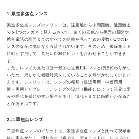
1.累進多焦点レンズ
累進多焦点レンズのメリットは、遠距離から中間距離、近距離ま
でを1つのメガネで見える点です。遠くの景色から手元の新聞や
携帯電話の画面までのすべての距離を見るための度数が1つのレ
ンズのなかに境目なく設計されています。そのため、視線を上下
に動かすだけで、見たい距離にピントを合わせることができま
す。
また、レンズの見た目は一般的な近視用レンズとほぼ変わりがな
いため、周りから老眼対策をしていることを気づかれにくいとい
えます。デメリットは、レンズの種類（遠近両用・中近両用・
近々両用）とグレード、レンズの設計（機能）によって視界に歪
みや揺れを感じやすい場合があり、慣れるまでに時間がかかるこ
とがある点です。
2.二重焦点レンズ
二重焦点レンズのメリットは、累進多焦点レンズと比べて視界全
体に歪みがなく、慣れやすい点です。デメリットは、レンズのな