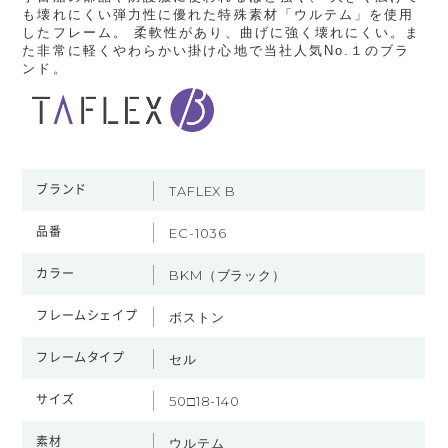
も壊れにくい弾力性に優れた特殊素材「ウルテム」を使用
したフレーム。 柔軟性があり、曲げに強く壊れにくい。ま
た非常に軽くやわらかい掛け心地で当社人気No.１のブラ
ンド。
ブランド
TAFLEX B
品番
EC-1036
カラー
BKM（ブラック）
フレームシェイプ
ボストン
フレームタイプ
セル
サイズ
50□18-140
素材
ウルテム