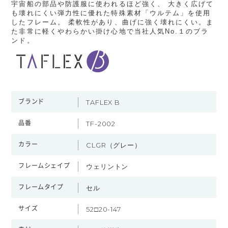
宇宙船の部品や防護服に使われるほど強く、 大きく広げて
も壊れにくい弾力性に優れた特殊素材「ウルテム」を使用
したフレーム。 柔軟性があり、曲げに強く壊れにくい。ま
た非常に軽くやわらかい掛け心地で当社人気No.１のブラ
ンド。
ブランド
TAFLEX B
品番
TF-2002
カラー
CLGR（グレー）
フレームシェイプ
ウェリントン
フレームタイプ
セル
サイズ
52□20-147