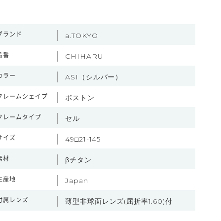
ブランド
a.TOKYO
品番
CHIHARU
カラー
ASI（シルバー）
フレームシェイプ
ボストン
フレームタイプ
セル
サイズ
49□21-145
素材
βチタン
生産地
Japan
付属レンズ
薄型非球面レンズ(屈折率1.60)付