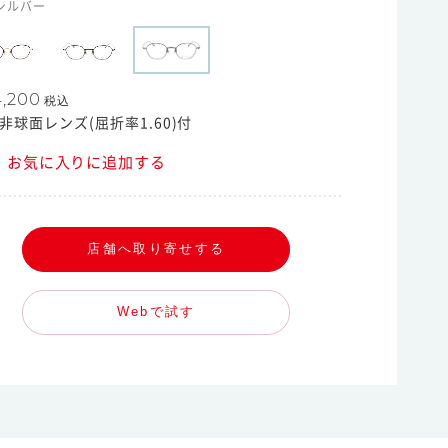
 シルバー
,200
税込
非球面レンズ(屈折率1.60)付
お気に入りに追加する
店舗へ取り寄せする
Webで試す