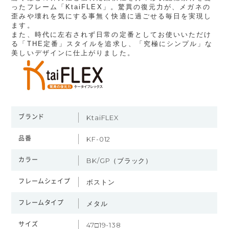
ったフレーム「KtaiFLEX」。驚異の復元力が、メガネの
歪みや壊れを気にする事無く快適に過ごせる毎日を実現し
ます。
また、時代に左右されず日常の定番としてお使いいただけ
る「THE定番」スタイルを追求し、「究極にシンプル」な
美しいデザインに仕上がりました。
ブランド
KtaiFLEX
品番
KF-012
カラー
BK/GP（ブラック）
フレームシェイプ
ボストン
フレームタイプ
メタル
サイズ
47□19-138