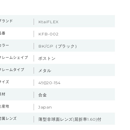
ブランド
KtaiFLEX
品番
KFB-002
カラー
BK/GP（ブラック）
フレームシェイプ
ボストン
フレームタイプ
メタル
サイズ
49□20-154
素材
合金
生産地
Japan
付属レンズ
薄型非球面レンズ(屈折率1.60)付