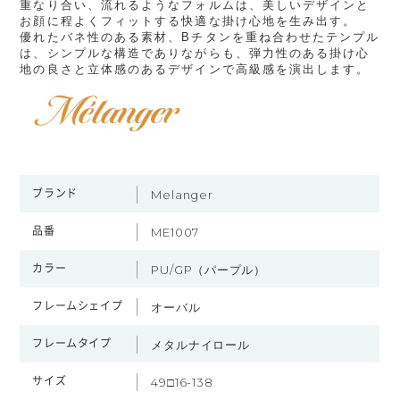
重なり合い、流れるようなフォルムは、美しいデザインと
お顔に程よくフィットする快適な掛け心地を生み出す。
優れたバネ性のある素材、Bチタンを重ね合わせたテンプル
は、シンプルな構造でありながらも、弾力性のある掛け心
地の良さと立体感のあるデザインで高級感を演出します。
ブランド
Melanger
品番
ME1007
カラー
PU/GP（パープル）
フレームシェイプ
オーバル
フレームタイプ
メタルナイロール
サイズ
49□16-138