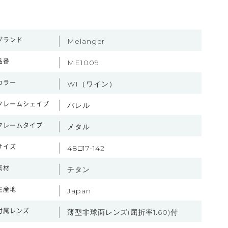
ブランド
Melanger
品番
ME1009
カラー
WI（ワイン）
フレームシェイプ
バレル
フレームタイプ
メタル
サイズ
48□17-142
素材
チタン
生産地
Japan
付属レンズ
薄型非球面レンズ(屈折率1.60)付