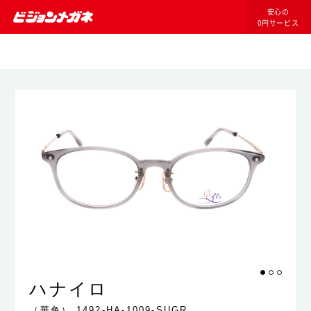
安心の
0円サービス
ハナイロ
（華色）
1492-HA-1009-SUGR