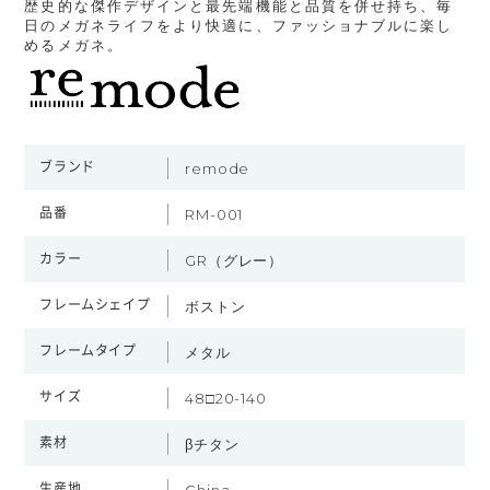
歴史的な傑作デザインと最先端機能と品質を併せ持ち、毎
日のメガネライフをより快適に、ファッショナブルに楽し
めるメガネ。
ブランド
remode
品番
RM-001
カラー
GR（グレー）
フレームシェイプ
ボストン
フレームタイプ
メタル
サイズ
48□20-140
素材
βチタン
生産地