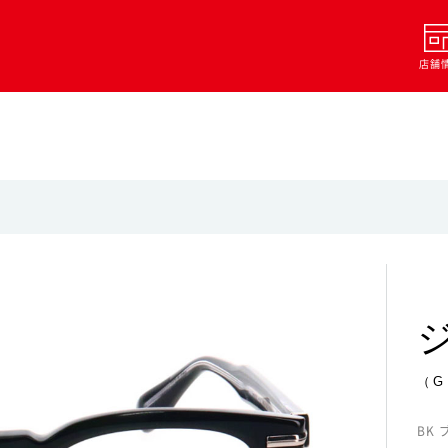
店舗
（G
BK