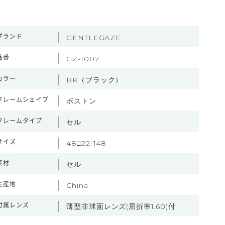
ブランド
GENTLEGAZE
品番
GZ-1007
カラー
BK（ブラック）
フレームシェイプ
ボストン
フレームタイプ
セル
サイズ
48□22-148
素材
セル
生産地
China
付属レンズ
薄型非球面レンズ(屈折率1.60)付