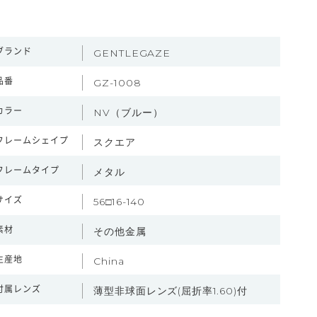
ブランド
GENTLEGAZE
品番
GZ-1008
カラー
NV（ブルー）
フレームシェイプ
スクエア
フレームタイプ
メタル
サイズ
56□16-140
素材
その他金属
生産地
China
付属レンズ
薄型非球面レンズ(屈折率1.60)付