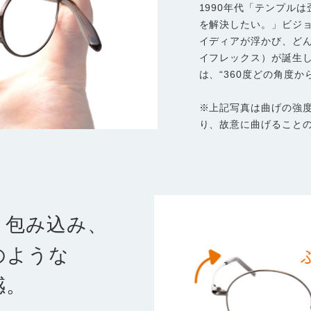
1990年代「テンプル
を解決したい。」ビジ
イディアが浮かび、どんな
イフレックス）が誕生
は、“360度どの角度
※上記写真は曲げの強
り、故意に曲げること
と包み込み、
のような
感。